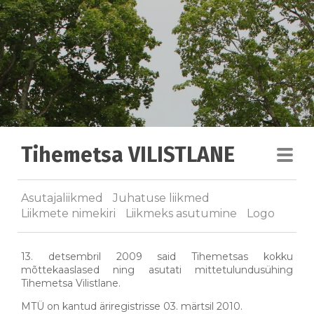
Tihemetsa VILISTLANE
Asutajaliikmed
Juhatuse liikmed
Liikmete nimekiri
Liikmeks asutumine
Logo
13. detsembril 2009 said Tihemetsas kokku
mõttekaaslased ning asutati mittetulundusühing
Tihemetsa Vilistlane.
MTÜ on kantud äriregistrisse 03. märtsil 2010.