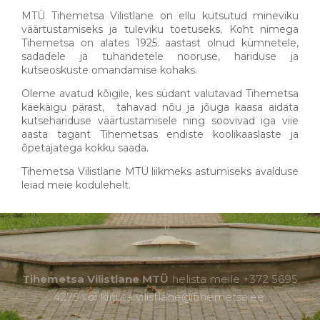
MTÜ Tihemetsa Vilistlane on ellu kutsutud mineviku
väärtustamiseks ja tuleviku toetuseks. Koht nimega
Tihemetsa on alates 1925. aastast olnud kümnetele,
sadadele ja tuhandetele nooruse, hariduse ja
kutseoskuste omandamise kohaks.
Oleme avatud kõigile, kes südant valutavad Tihemetsa
käekäigu pärast, tahavad nõu ja jõuga kaasa aidata
kutsehariduse väärtustamisele ning soovivad iga viie
aasta tagant Tihemetsas endiste koolikaaslaste ja
õpetajatega kokku saada.
Tihemetsa Vilistlane MTÜ liikmeks astumiseks avalduse
leiad meie kodulehelt.
Tihemetsa Vilistlane MTÜ
helista
meile +372 5695
4275
või
kirjuta vilistlane
@tihemetsa.ee